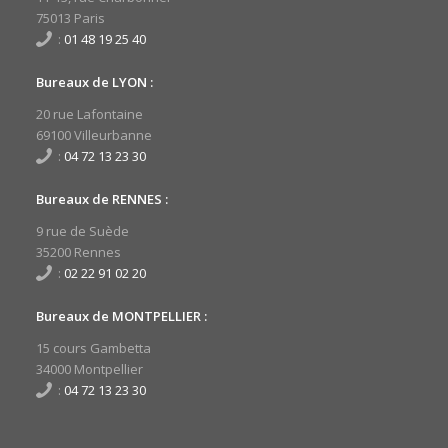
75013 Paris
:
01 48 19 25 40
Bureaux de LYON :
20 rue Lafontaine
69100 Villeurbanne
:
04 72 13 23 30
Bureaux de RENNES :
9 rue de Suède
35200 Rennes
:
02 22 91 02 20
Bureaux de MONTPELLIER :
15 cours Gambetta
34000 Montpellier
:
04 72 13 23 30