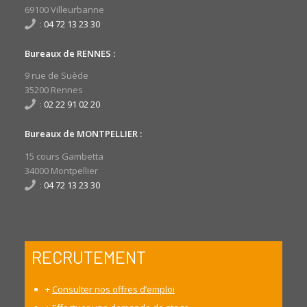
69100 Villeurbanne
:
04 72 13 23 30
Bureaux de RENNES :
9 rue de Suède
35200 Rennes
:
02 22 91 02 20
Bureaux de MONTPELLIER :
15 cours Gambetta
34000 Montpellier
:
04 72 13 23 30
RECRUTEMENT
+
Consulter nos offres d’emploi