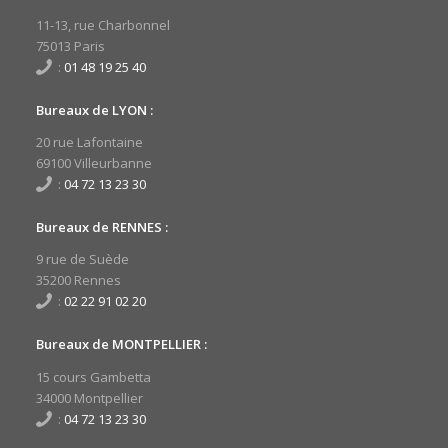
11-13, rue Charbonnel
75013 Paris
:
01 48 19 25 40
Bureaux de LYON :
20 rue Lafontaine
69100 Villeurbanne
:
04 72 13 23 30
Bureaux de RENNES :
9 rue de Suède
35200 Rennes
:
02 22 91 02 20
Bureaux de MONTPELLIER :
15 cours Gambetta
34000 Montpellier
:
04 72 13 23 30