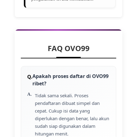
FAQ OVO99
Apakah proses daftar di OVO99
ribet?
Tidak sama sekali. Proses
pendaftaran dibuat simpel dan
cepat. Cukup isi data yang
diperlukan dengan benar, lalu akun
sudah siap digunakan dalam
hitungan menit.