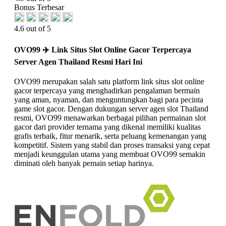
Bonus Terbesar
4.6 out of 5
OVO99 ✈️ Link Situs Slot Online Gacor Terpercaya
Server Agen Thailand Resmi Hari Ini
OVO99 merupakan salah satu platform link situs slot online
gacor terpercaya yang menghadirkan pengalaman bermain
yang aman, nyaman, dan menguntungkan bagi para pecinta
game slot gacor. Dengan dukungan server agen slot Thailand
resmi, OVO99 menawarkan berbagai pilihan permainan slot
gacor dari provider ternama yang dikenal memiliki kualitas
grafis terbaik, fitur menarik, serta peluang kemenangan yang
kompetitif. Sistem yang stabil dan proses transaksi yang cepat
menjadi keunggulan utama yang membuat OVO99 semakin
diminati oleh banyak pemain setiap harinya.