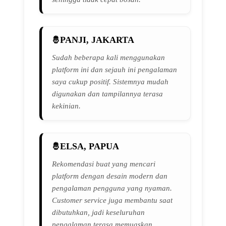
PANJI, JAKARTA
Sudah beberapa kali menggunakan
platform ini dan sejauh ini pengalaman
saya cukup positif. Sistemnya mudah
digunakan dan tampilannya terasa
kekinian.
ELSA, PAPUA
Rekomendasi buat yang mencari
platform dengan desain modern dan
pengalaman pengguna yang nyaman.
Customer service juga membantu saat
dibutuhkan, jadi keseluruhan
pengalaman terasa memuaskan.