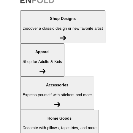
Shop Designs
Discover a classic design or new favorite artist
Apparel
Shop for Adults & Kids
Accessories
Express yourself with stickers and more
Home Goods
Decorate with pillows, tapestries, and more