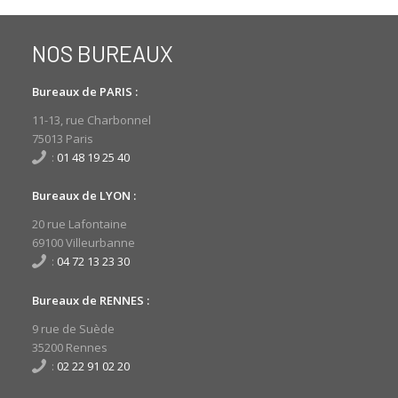
NOS BUREAUX
Bureaux de PARIS :
11-13, rue Charbonnel
75013 Paris
:
01 48 19 25 40
Bureaux de LYON :
20 rue Lafontaine
69100 Villeurbanne
:
04 72 13 23 30
Bureaux de RENNES :
9 rue de Suède
35200 Rennes
:
02 22 91 02 20