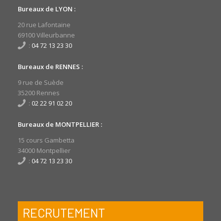
Bureaux de LYON :
20 rue Lafontaine
69100 Villeurbanne
:
04 72 13 23 30
Bureaux de RENNES :
9 rue de Suède
35200 Rennes
:
02 22 91 02 20
Bureaux de MONTPELLIER :
15 cours Gambetta
34000 Montpellier
:
04 72 13 23 30
RECRUTEMENT