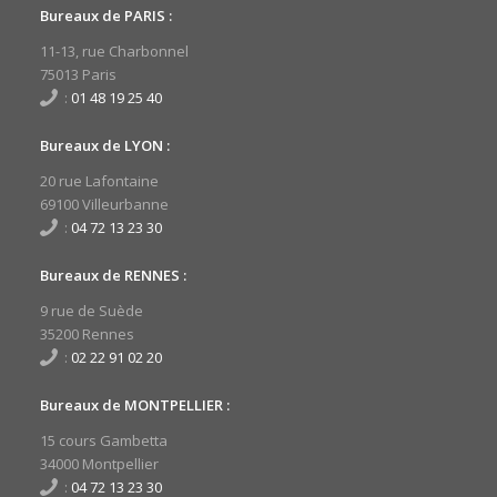
Bureaux de PARIS :
11-13, rue Charbonnel
75013 Paris
:
01 48 19 25 40
Bureaux de LYON :
20 rue Lafontaine
69100 Villeurbanne
:
04 72 13 23 30
Bureaux de RENNES :
9 rue de Suède
35200 Rennes
:
02 22 91 02 20
Bureaux de MONTPELLIER :
15 cours Gambetta
34000 Montpellier
:
04 72 13 23 30