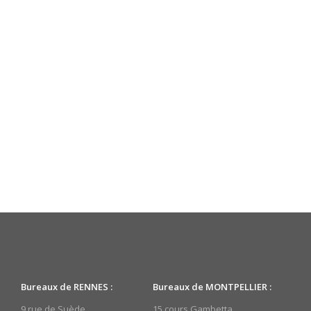
Bureaux de RENNES :
Bureaux de MONTPELLIER :
9 rue de Suède
15 cours Gambetta