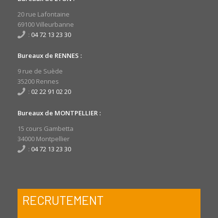
20 rue Lafontaine
69100 Villeurbanne
:
04 72 13 23 30
Bureaux de RENNES :
9 rue de Suède
35200 Rennes
:
02 22 91 02 20
Bureaux de MONTPELLIER :
15 cours Gambetta
34000 Montpellier
:
04 72 13 23 30
RECRUTEMENT