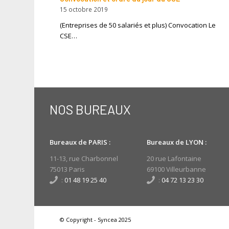
15 octobre 2019
(Entreprises de 50 salariés et plus) Convocation Le
CSE…
NOS BUREAUX
Bureaux de PARIS :
Bureaux de LYON :
11-13, rue Charbonnel
20 rue Lafontaine
75013 Paris
69100 Villeurbanne
:
01 48 19 25 40
:
04 72 13 23 30
© Copyright - Syncea 2025