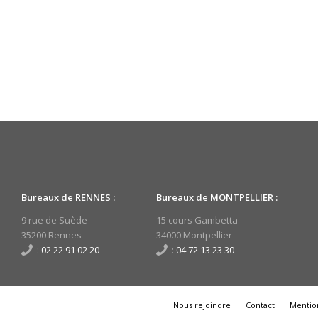
Bureaux de RENNES :
Bureaux de MONTPELLIER :
9 rue de Suède
15 cours Gambetta
35200 Rennes
34000 Montpellier
:
02 22 91 02 20
:
04 72 13 23 30
Nous rejoindre
Contact
Mention