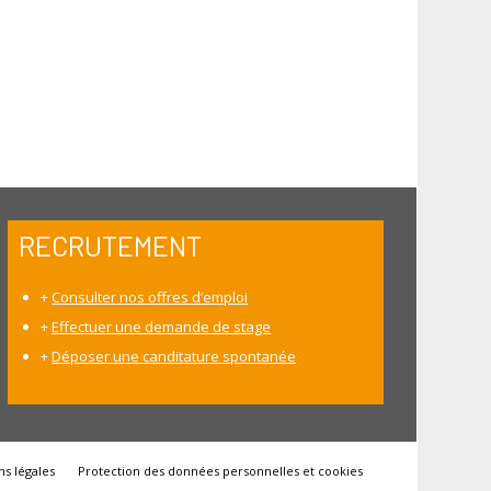
RECRUTEMENT
+
Consulter nos offres d’emploi
+
Effectuer une demande de stage
+
Déposer une canditature spontanée
s légales
Protection des données personnelles et cookies