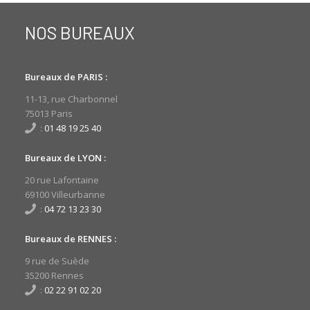
NOS BUREAUX
Bureaux de PARIS :
11-13, rue Charbonnel
75013 Paris
:
01 48 19 25 40
Bureaux de LYON :
20 rue Lafontaine
69100 Villeurbanne
:
04 72 13 23 30
Bureaux de RENNES :
9 rue de Suède
35200 Rennes
:
02 22 91 02 20