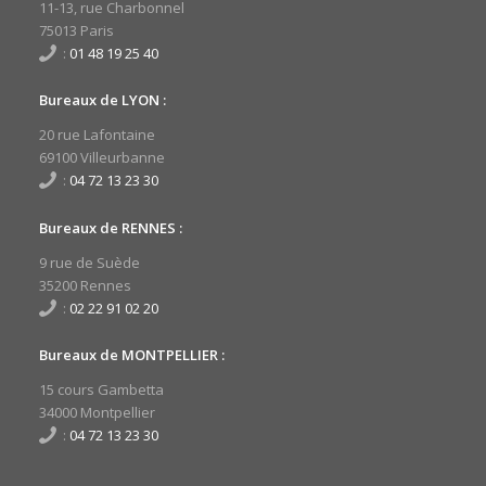
11-13, rue Charbonnel
75013 Paris
:
01 48 19 25 40
Bureaux de LYON :
20 rue Lafontaine
69100 Villeurbanne
:
04 72 13 23 30
Bureaux de RENNES :
9 rue de Suède
35200 Rennes
:
02 22 91 02 20
Bureaux de MONTPELLIER :
15 cours Gambetta
34000 Montpellier
:
04 72 13 23 30