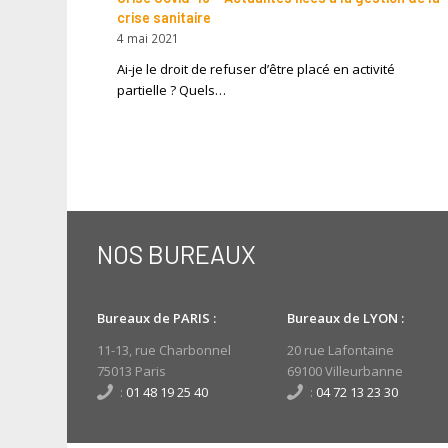
crise sanitaire
4 mai 2021
Ai-je le droit de refuser d’être placé en activité
partielle ? Quels…
NOS BUREAUX
Bureaux de PARIS :
Bureaux de LYON :
11-13, rue Charbonnel
20 rue Lafontaine
75013 Paris
69100 Villeurbanne
:
01 48 19 25 40
:
04 72 13 23 30