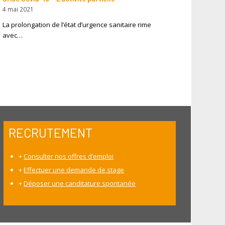
4 mai 2021
La prolongation de l’état d’urgence sanitaire rime
avec…
RECRUTEMENT
+
Consulter nos offres d’emploi
+
Effectuer une demande de stage
+
Déposer une canditature spontanée