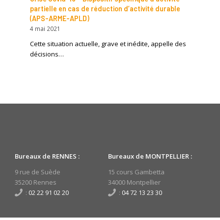
partielle en cas de réduction d’activité durable
(APS-ARME-APLD)
4 mai 2021
Cette situation actuelle, grave et inédite, appelle des
décisions…
Bureaux de RENNES :
Bureaux de MONTPELLIER :
9 rue de Suède
15 cours Gambetta
35200 Rennes
34000 Montpellier
:
02 22 91 02 20
:
04 72 13 23 30