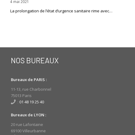
4 mai 2021
La prolongation de l’état d’urgence sanitaire rime avec…
NOS BUREAUX
Bureaux de PARIS :
11-13, rue Charbonnel
75013 Paris
:
01 48 19 25 40
Bureaux de LYON :
20 rue Lafontaine
69100 Villeurbanne