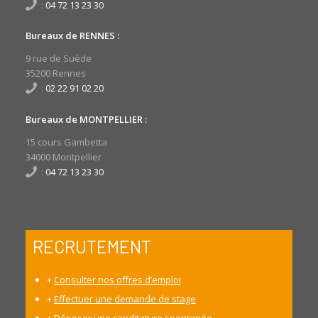
:
04 72 13 23 30
Bureaux de RENNES :
9 rue de Suède
35200 Rennes
:
02 22 91 02 20
Bureaux de MONTPELLIER :
15 cours Gambetta
34000 Montpellier
:
04 72 13 23 30
RECRUTEMENT
+
Consulter nos offres d’emploi
+
Effectuer une demande de stage
+
Déposer une canditature spontanée