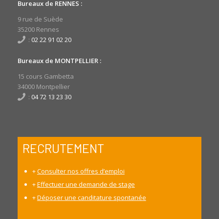
Bureaux de RENNES :
9 rue de Suède
35200 Rennes
:
02 22 91 02 20
Bureaux de MONTPELLIER :
15 cours Gambetta
34000 Montpellier
:
04 72 13 23 30
RECRUTEMENT
+
Consulter nos offres d’emploi
+
Effectuer une demande de stage
+
Déposer une canditature spontanée